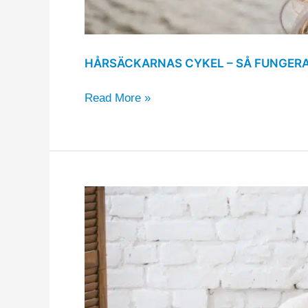
HÅRSÄCKARNAS CYKEL – SÅ FUNGERA
Read More »
Gasbildande
mat
–
varför
vissa
livsmedel
ger