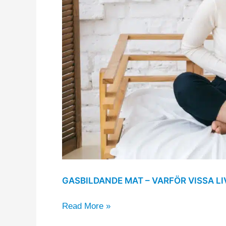
gaser
i
magen
GASBILDANDE MAT – VARFÖR VISSA L
Read More »