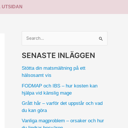
Å UTSIDAN
S
ö
SENASTE INLÄGGEN
k
e
Stötta din matsmältning på ett
f
hälsosamt vis
t
FODMAP och IBS – hur kosten kan
e
hjälpa vid känslig mage
r
Grått hår – varför det uppstår och vad
:
du kan göra
Vanliga magproblem – orsaker och hur
du lindrar besvären