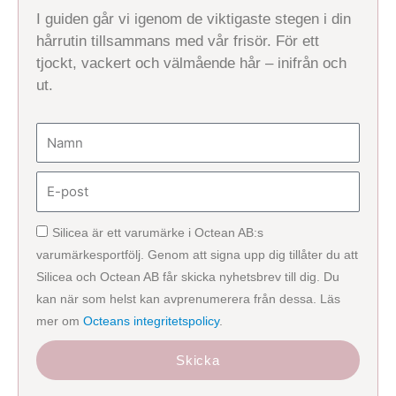
I guiden går vi igenom de viktigaste stegen i din
hårrutin tillsammans med vår frisör. För ett
tjockt, vackert och välmående hår – inifrån och
ut.
Namn
E-
post
Silicea är ett varumärke i Octean AB:s
varumärkesportfölj. Genom att signa upp dig tillåter du att
Silicea och Octean AB får skicka nyhetsbrev till dig. Du
kan när som helst kan avprenumerera från dessa. Läs
mer om
Octeans integritetspolicy
.
Skicka