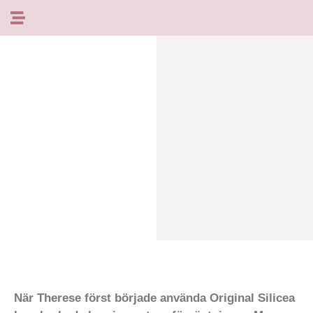
Hoppa
till
innehåll
När Therese först började använda Original Silicea