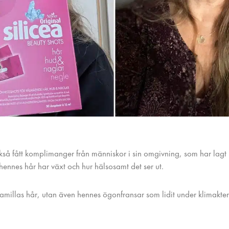
så fått komplimanger från människor i sin omgivning, som har lagt m
hennes hår har växt och hur hälsosamt det ser ut.
amillas hår, utan även hennes ögonfransar som lidit under klimakteri