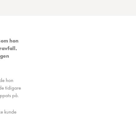
 som hon
ravfall.
igen
ade hon
de tidigare
oppats på.
ske kunde