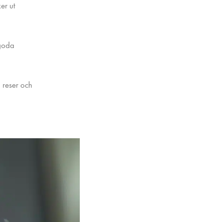
er ut
 goda
 reser och