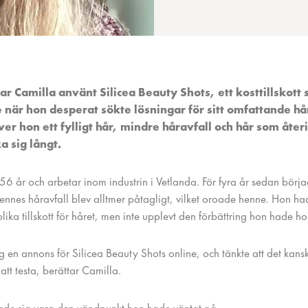
 har Camilla använt Silicea Beauty Shots, ett kosttillskott
 när hon desperat sökte lösningar för sitt omfattande hå
er hon ett fylligt hår, mindre håravfall och hår som åter
a sig långt.
56 år och arbetar inom industrin i Vetlanda. För fyra år sedan börj
ennes håravfall blev alltmer påtagligt, vilket oroade henne. Hon ha
olika tillskott för håret, men inte upplevt den förbättring hon hade h
g en annons för Silicea Beauty Shots online, och tänkte att det kan
att testa, berättar Camilla.