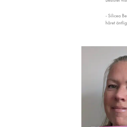
Beslutet vi
- Silicea B
håret äntli