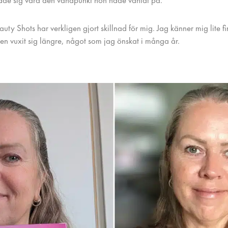
sade sig vara den vändpunkt hon hade väntat på.
eauty Shots har verkligen gjort skillnad för mig. Jag känner mig lite f
gen vuxit sig längre, något som jag önskat i många år.