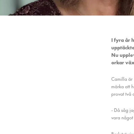
I fyra år
upptäckte
Nu upplev
orkar väx
Camilla är 
märka att h
provat två 
- Då såg ja
vara något 