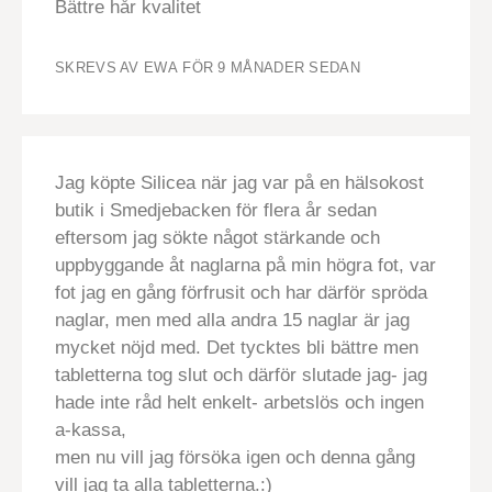
Bättre hår kvalitet
SKREVS AV EWA
FÖR 9 MÅNADER SEDAN
Jag köpte Silicea när jag var på en hälsokost
butik i Smedjebacken för flera år sedan
eftersom jag sökte något stärkande och
uppbyggande åt naglarna på min högra fot, var
fot jag en gång förfrusit och har därför spröda
naglar, men med alla andra 15 naglar är jag
mycket nöjd med. Det tycktes bli bättre men
tabletterna tog slut och därför slutade jag- jag
hade inte råd helt enkelt- arbetslös och ingen
a-kassa,
men nu vill jag försöka igen och denna gång
vill jag ta alla tabletterna.:)