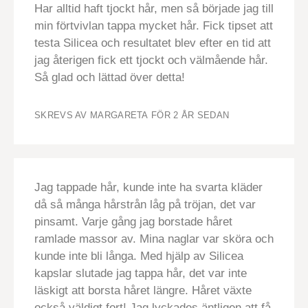
Har alltid haft tjockt hår, men så började jag till
min förtvivlan tappa mycket hår. Fick tipset att
testa Silicea och resultatet blev efter en tid att
jag återigen fick ett tjockt och välmående hår.
Så glad och lättad över detta!
SKREVS AV MARGARETA
FÖR 2 ÅR SEDAN
Jag tappade hår, kunde inte ha svarta kläder
då så många hårstrån låg på tröjan, det var
pinsamt. Varje gång jag borstade håret
ramlade massor av. Mina naglar var sköra och
kunde inte bli långa. Med hjälp av Silicea
kapslar slutade jag tappa hår, det var inte
läskigt att borsta håret längre. Håret växte
också väldigt fort! Jag lyckades äntligen att få