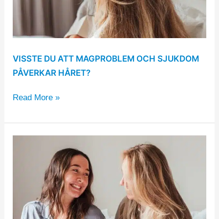
håret?
VISSTE DU ATT MAGPROBLEM OCH SJUKDOM
PÅVERKAR HÅRET?
Read More »
7
tips
för
att
slippa
statiskt
hår