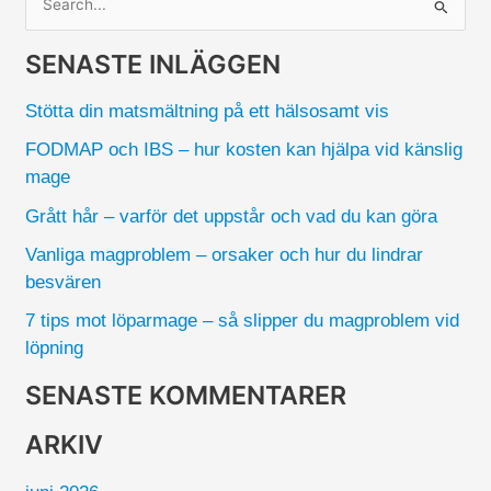
S
ö
SENASTE INLÄGGEN
k
e
Stötta din matsmältning på ett hälsosamt vis
f
FODMAP och IBS – hur kosten kan hjälpa vid känslig
t
mage
e
Grått hår – varför det uppstår och vad du kan göra
r
:
Vanliga magproblem – orsaker och hur du lindrar
besvären
7 tips mot löparmage – så slipper du magproblem vid
löpning
SENASTE KOMMENTARER
ARKIV