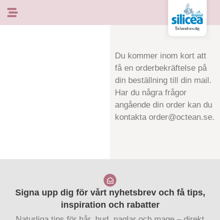
Hoppa
till
innehåll
Du kommer inom kort att
få en orderbekräftelse på
din beställning till din mail.
Har du några frågor
angående din order kan du
kontakta order@octean.se.
Signa upp dig för vårt nyhetsbrev och få tips,
inspiration och rabatter
Naturliga tips för hår, hud, naglar och mage – direkt